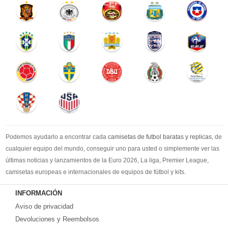
Podemos ayudarlo a encontrar cada
camisetas de futbol baratas y replicas
, de
cualquier equipo del mundo, conseguir uno para usted o simplemente ver las
últimas noticias y lanzamientos de la Euro 2026, La liga, Premier League,
camisetas europeas e internacionales de equipos de fútbol y kits.
Compre
camisetas de futbol baratas
en la tienda deportiva más grande de
INFORMACIÓN
Europa. ¡Grandes ofertas en todas las camisetas del club de fútbol, ​​kits
Aviso de privacidad
europeos e internacionales, todo a los precios más bajos!
Compre nuestra gran selección de
Devoluciones y Reembolsos
camisetas de futbol tailandia
, ​​Pantalones,