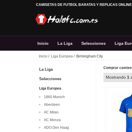
CAMISETAS DE FUTBOL BARATAS Y REPLICAS ONLINE
Inicio
La Liga
Selecciones
Liga Eu
Inicio
/
Liga Europea
/ Birmingham City
Comprar camiset
La Liga
Mostrando
1
Selecciones
Liga Europea
1860 Munich
Aberdeen
AC Milan
AC Monza
ADO Den Haag