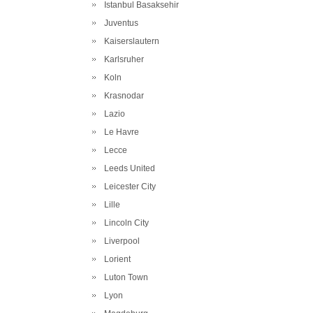
Istanbul Basaksehir
Juventus
Kaiserslautern
Karlsruher
Koln
Krasnodar
Lazio
Le Havre
Lecce
Leeds United
Leicester City
Lille
Lincoln City
Liverpool
Lorient
Luton Town
Lyon