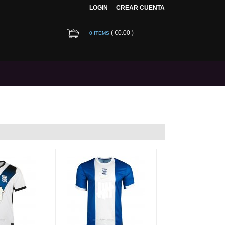
LOGIN
CREAR CUENTA
(
€0.00
)
0 ITEMS