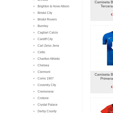
Camiseta B
Tercer
Brighton & Hove Albion
Bristol City
€
Bristol Rovers
Burnley
Cagliari Calcio
Cardiff City
Carl Zeiss Jena
Celtic
Charlton Athletic
Chelsea
Clermont
Camiseta B
Primer
Como 1907
Coventry City
€
Cremonese
Crotone
Crystal Palace
Derby County