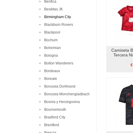
Benfica
Besiktas JK
Birmingham City
Blackburn Rovers
Blackpool
Bochum
Bohemian
Camiseta B
Tercera N
Bologna
Bolton Wanderers
€
Bordeaux
Boreale
Borussia Dortmund
Borussia Monchengladbach
Bosnia y Herzegovina
Bournemouth
Bradford City
Brentford
Brescia