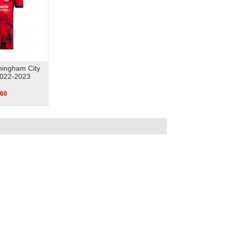
mingham City
022-2023
.60