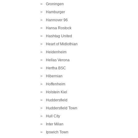
Groningen
Hamburger
Hannover 96
Hansa Rostock
Hashtag United
Heart of Midlothian
Heidenheim
Hellas Verona
Hertha BSC
Hibernian
Hoffenheim
Holstein Kiel
Huddersfield
Huddersfield Town
Hull City
Inter Milan
Ipswich Town