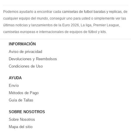
Podemos ayudarlo a encontrar cada
camisetas de futbol baratas y replicas
, de
cualquier equipo del mundo, conseguir uno para usted o simplemente ver las
últimas noticias y lanzamientos de la Euro 2026, La liga, Premier League,
camisetas europeas e internacionales de equipos de fútbol y kits.
Compre
camisetas de futbol baratas
en la tienda deportiva más grande de
INFORMACIÓN
Europa. ¡Grandes ofertas en todas las camisetas del club de fútbol, ​​kits
Aviso de privacidad
europeos e internacionales, todo a los precios más bajos!
Compre nuestra gran selección de
Devoluciones y Reembolsos
camisetas de futbol tailandia
, ​​Pantalones,
equipaciones, camisetas y un portero a partir de €17.6. Diseños de fútbol
Condiciones de Uso
únicos. Envío rápido y envío gratuito en pedidos superiores a €99.
AYUDA
Envío
Métodos de Pago
Guía de Tallas
SOBRE NOSOTROS
Sobre Nosotros
Mapa del sitio