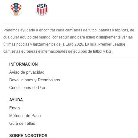
Podemos ayudarlo a encontrar cada
camisetas de futbol baratas y replicas
, de
cualquier equipo del mundo, conseguir uno para usted o simplemente ver las
últimas noticias y lanzamientos de la Euro 2026, La liga, Premier League,
camisetas europeas e internacionales de equipos de fútbol y kits.
Compre
camisetas de futbol baratas
en la tienda deportiva más grande de
INFORMACIÓN
Europa. ¡Grandes ofertas en todas las camisetas del club de fútbol, ​​kits
Aviso de privacidad
europeos e internacionales, todo a los precios más bajos!
Compre nuestra gran selección de
Devoluciones y Reembolsos
camisetas de futbol tailandia
, ​​Pantalones,
equipaciones, camisetas y un portero a partir de €17.6. Diseños de fútbol
Condiciones de Uso
únicos. Envío rápido y envío gratuito en pedidos superiores a €99.
AYUDA
Envío
Métodos de Pago
Guía de Tallas
SOBRE NOSOTROS