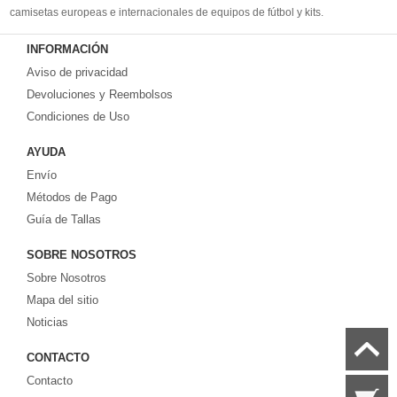
camisetas europeas e internacionales de equipos de fútbol y kits.
Compre
camisetas de futbol baratas
en la tienda deportiva más grande de
INFORMACIÓN
Europa. ¡Grandes ofertas en todas las camisetas del club de fútbol, ​​kits
Aviso de privacidad
europeos e internacionales, todo a los precios más bajos!
Compre nuestra gran selección de
Devoluciones y Reembolsos
camisetas de futbol tailandia
, ​​Pantalones,
equipaciones, camisetas y un portero a partir de €17.6. Diseños de fútbol
Condiciones de Uso
únicos. Envío rápido y envío gratuito en pedidos superiores a €99.
AYUDA
Envío
Métodos de Pago
Guía de Tallas
SOBRE NOSOTROS
Sobre Nosotros
Mapa del sitio
Noticias
CONTACTO
Contacto