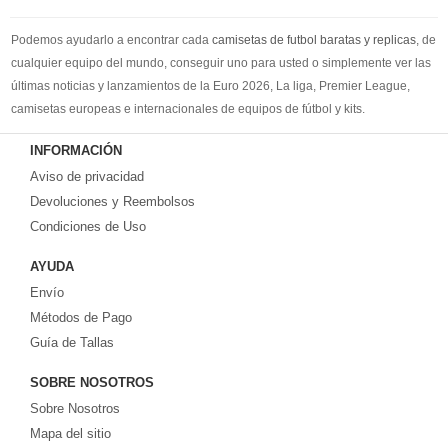
Podemos ayudarlo a encontrar cada
camisetas de futbol baratas y replicas
, de
cualquier equipo del mundo, conseguir uno para usted o simplemente ver las
últimas noticias y lanzamientos de la Euro 2026, La liga, Premier League,
camisetas europeas e internacionales de equipos de fútbol y kits.
Compre
camisetas de futbol baratas
en la tienda deportiva más grande de
INFORMACIÓN
Europa. ¡Grandes ofertas en todas las camisetas del club de fútbol, ​​kits
Aviso de privacidad
europeos e internacionales, todo a los precios más bajos!
Compre nuestra gran selección de
Devoluciones y Reembolsos
camisetas de futbol tailandia
, ​​Pantalones,
equipaciones, camisetas y un portero a partir de €17.6. Diseños de fútbol
Condiciones de Uso
únicos. Envío rápido y envío gratuito en pedidos superiores a €99.
AYUDA
Envío
Métodos de Pago
Guía de Tallas
SOBRE NOSOTROS
Sobre Nosotros
Mapa del sitio