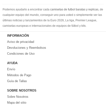
Podemos ayudarlo a encontrar cada
camisetas de futbol baratas y replicas
, de
cualquier equipo del mundo, conseguir uno para usted o simplemente ver las
últimas noticias y lanzamientos de la Euro 2026, La liga, Premier League,
camisetas europeas e internacionales de equipos de fútbol y kits.
Compre
camisetas de futbol baratas
en la tienda deportiva más grande de
INFORMACIÓN
Europa. ¡Grandes ofertas en todas las camisetas del club de fútbol, ​​kits
Aviso de privacidad
europeos e internacionales, todo a los precios más bajos!
Compre nuestra gran selección de
Devoluciones y Reembolsos
camisetas de futbol tailandia
, ​​Pantalones,
equipaciones, camisetas y un portero a partir de €17.6. Diseños de fútbol
Condiciones de Uso
únicos. Envío rápido y envío gratuito en pedidos superiores a €99.
AYUDA
Envío
Métodos de Pago
Guía de Tallas
SOBRE NOSOTROS
Sobre Nosotros
Mapa del sitio