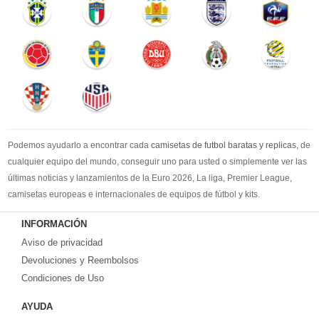
Podemos ayudarlo a encontrar cada
camisetas de futbol baratas y replicas
, de
cualquier equipo del mundo, conseguir uno para usted o simplemente ver las
últimas noticias y lanzamientos de la Euro 2026, La liga, Premier League,
camisetas europeas e internacionales de equipos de fútbol y kits.
Compre
camisetas de futbol baratas
en la tienda deportiva más grande de
INFORMACIÓN
Europa. ¡Grandes ofertas en todas las camisetas del club de fútbol, ​​kits
Aviso de privacidad
europeos e internacionales, todo a los precios más bajos!
Compre nuestra gran selección de
Devoluciones y Reembolsos
camisetas de futbol tailandia
, ​​Pantalones,
equipaciones, camisetas y un portero a partir de €17.6. Diseños de fútbol
Condiciones de Uso
únicos. Envío rápido y envío gratuito en pedidos superiores a €99.
AYUDA