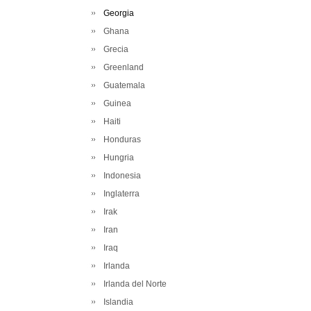
Georgia
Ghana
Grecia
Greenland
Guatemala
Guinea
Haiti
Honduras
Hungria
Indonesia
Inglaterra
Irak
Iran
Iraq
Irlanda
Irlanda del Norte
Islandia