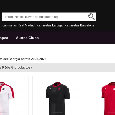
camisetas Real Madrid
camisetas La Liga
camisetas Barcelona
ropea
Autres Clubs
a del Georgia barata 2025-2026
a
6
(de
6
productos)