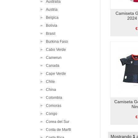
Australia
Austria
Camiseta G
Belgica
2024 
Bolivia
€
Brasil
Burkina Faso
Cabo Verde
Camerun
Canada
Cape Verde
Chile
China
Colombia
Camiseta G
Comoras
Ni
Congo
€
Corea del Sur
Costa de Marfil
Mostrando
1
Costa Rica