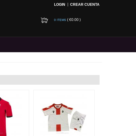
LOGIN
CREAR CUENTA
(
€0.00
)
0 ITEMS