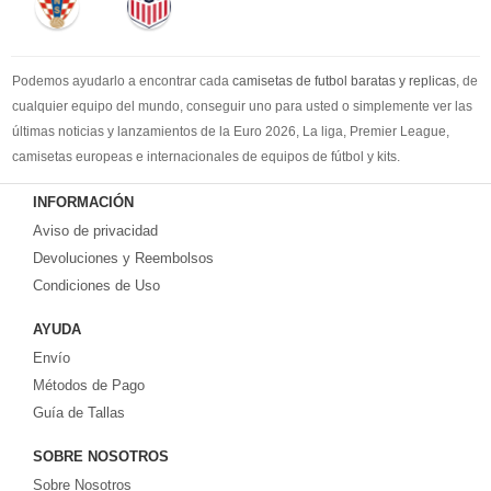
Podemos ayudarlo a encontrar cada
camisetas de futbol baratas y replicas
, de
cualquier equipo del mundo, conseguir uno para usted o simplemente ver las
últimas noticias y lanzamientos de la Euro 2026, La liga, Premier League,
camisetas europeas e internacionales de equipos de fútbol y kits.
Compre
camisetas de futbol baratas
en la tienda deportiva más grande de
INFORMACIÓN
Europa. ¡Grandes ofertas en todas las camisetas del club de fútbol, ​​kits
Aviso de privacidad
europeos e internacionales, todo a los precios más bajos!
Compre nuestra gran selección de
Devoluciones y Reembolsos
camisetas de futbol tailandia
, ​​Pantalones,
equipaciones, camisetas y un portero a partir de €17.6. Diseños de fútbol
Condiciones de Uso
únicos. Envío rápido y envío gratuito en pedidos superiores a €99.
AYUDA
Envío
Métodos de Pago
Guía de Tallas
SOBRE NOSOTROS
Sobre Nosotros