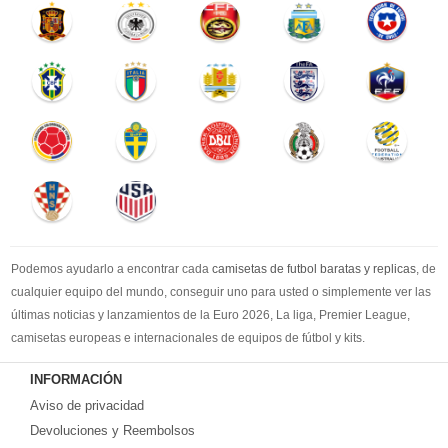
Podemos ayudarlo a encontrar cada
camisetas de futbol baratas y replicas
, de
cualquier equipo del mundo, conseguir uno para usted o simplemente ver las
últimas noticias y lanzamientos de la Euro 2026, La liga, Premier League,
camisetas europeas e internacionales de equipos de fútbol y kits.
Compre
camisetas de futbol baratas
en la tienda deportiva más grande de
INFORMACIÓN
Europa. ¡Grandes ofertas en todas las camisetas del club de fútbol, ​​kits
Aviso de privacidad
europeos e internacionales, todo a los precios más bajos!
Compre nuestra gran selección de
Devoluciones y Reembolsos
camisetas de futbol tailandia
, ​​Pantalones,