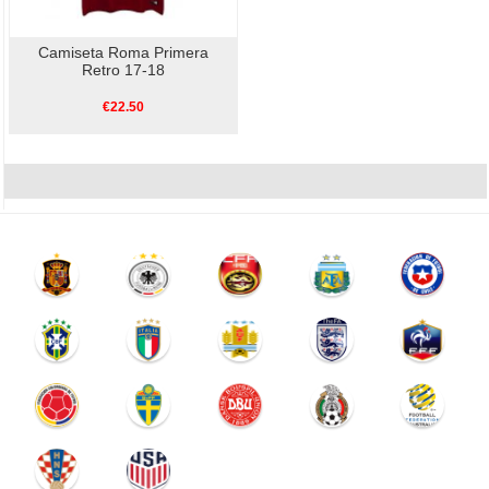
Camiseta Roma Primera
Retro 17-18
€22.50