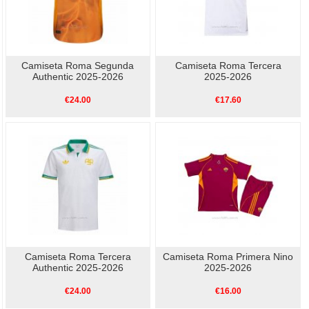
Camiseta Roma Segunda
Camiseta Roma Tercera
Authentic 2025-2026
2025-2026
€24.00
€17.60
Camiseta Roma Tercera
Camiseta Roma Primera Nino
Authentic 2025-2026
2025-2026
€24.00
€16.00