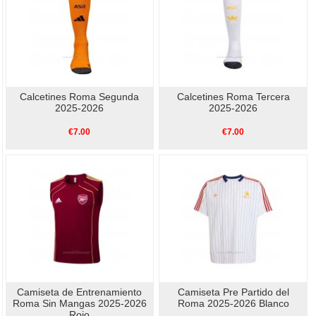
Calcetines Roma Segunda
Calcetines Roma Tercera
2025-2026
2025-2026
€7.00
€7.00
Camiseta de Entrenamiento
Camiseta Pre Partido del
Roma Sin Mangas 2025-2026
Roma 2025-2026 Blanco
Rojo