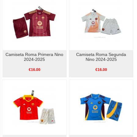
Camiseta Roma Primera Nino
Camiseta Roma Segunda
2024-2025
Nino 2024-2025
€16.00
€16.00