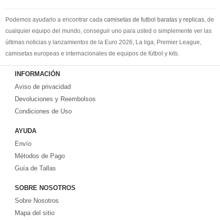
Podemos ayudarlo a encontrar cada
camisetas de futbol baratas y replicas
, de
cualquier equipo del mundo, conseguir uno para usted o simplemente ver las
últimas noticias y lanzamientos de la Euro 2026, La liga, Premier League,
camisetas europeas e internacionales de equipos de fútbol y kits.
Compre
camisetas de futbol baratas
en la tienda deportiva más grande de
INFORMACIÓN
Europa. ¡Grandes ofertas en todas las camisetas del club de fútbol, ​​kits
Aviso de privacidad
europeos e internacionales, todo a los precios más bajos!
Compre nuestra gran selección de
Devoluciones y Reembolsos
camisetas de futbol tailandia
, ​​Pantalones,
equipaciones, camisetas y un portero a partir de €17.6. Diseños de fútbol
Condiciones de Uso
únicos. Envío rápido y envío gratuito en pedidos superiores a €99.
AYUDA
Envío
Métodos de Pago
Guía de Tallas
SOBRE NOSOTROS
Sobre Nosotros
Mapa del sitio