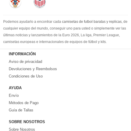
Podemos ayudarlo a encontrar cada
camisetas de futbol baratas y replicas
, de
cualquier equipo del mundo, conseguir uno para usted o simplemente ver las
últimas noticias y lanzamientos de la Euro 2026, La liga, Premier League,
camisetas europeas e internacionales de equipos de fútbol y kits.
Compre
camisetas de futbol baratas
en la tienda deportiva más grande de
INFORMACIÓN
Europa. ¡Grandes ofertas en todas las camisetas del club de fútbol, ​​kits
Aviso de privacidad
europeos e internacionales, todo a los precios más bajos!
Compre nuestra gran selección de
Devoluciones y Reembolsos
camisetas de futbol tailandia
, ​​Pantalones,
equipaciones, camisetas y un portero a partir de €17.6. Diseños de fútbol
Condiciones de Uso
únicos. Envío rápido y envío gratuito en pedidos superiores a €99.
AYUDA
Envío
Métodos de Pago
Guía de Tallas
SOBRE NOSOTROS
Sobre Nosotros