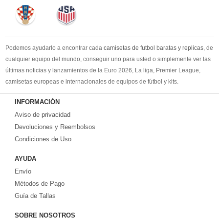
Podemos ayudarlo a encontrar cada
camisetas de futbol baratas y replicas
, de
cualquier equipo del mundo, conseguir uno para usted o simplemente ver las
últimas noticias y lanzamientos de la Euro 2026, La liga, Premier League,
camisetas europeas e internacionales de equipos de fútbol y kits.
Compre
camisetas de futbol baratas
en la tienda deportiva más grande de
INFORMACIÓN
Europa. ¡Grandes ofertas en todas las camisetas del club de fútbol, ​​kits
Aviso de privacidad
europeos e internacionales, todo a los precios más bajos!
Compre nuestra gran selección de
Devoluciones y Reembolsos
camisetas de futbol tailandia
, ​​Pantalones,
equipaciones, camisetas y un portero a partir de €17.6. Diseños de fútbol
Condiciones de Uso
únicos. Envío rápido y envío gratuito en pedidos superiores a €99.
AYUDA
Envío
Métodos de Pago
Guía de Tallas
SOBRE NOSOTROS