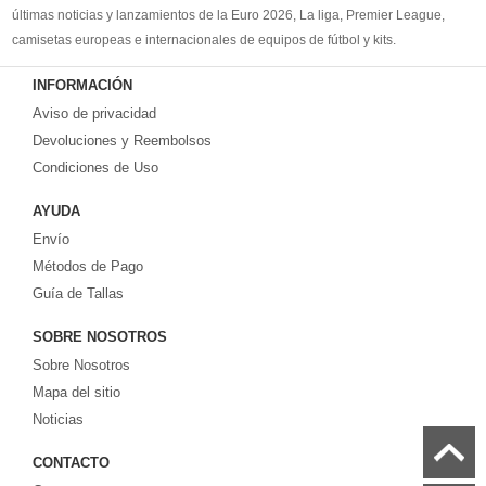
últimas noticias y lanzamientos de la Euro 2026, La liga, Premier League,
camisetas europeas e internacionales de equipos de fútbol y kits.
Compre
camisetas de futbol baratas
en la tienda deportiva más grande de
INFORMACIÓN
Europa. ¡Grandes ofertas en todas las camisetas del club de fútbol, ​​kits
Aviso de privacidad
europeos e internacionales, todo a los precios más bajos!
Compre nuestra gran selección de
Devoluciones y Reembolsos
camisetas de futbol tailandia
, ​​Pantalones,
equipaciones, camisetas y un portero a partir de €17.6. Diseños de fútbol
Condiciones de Uso
únicos. Envío rápido y envío gratuito en pedidos superiores a €99.
AYUDA
Envío
Métodos de Pago
Guía de Tallas
SOBRE NOSOTROS
Sobre Nosotros
Mapa del sitio
Noticias
CONTACTO