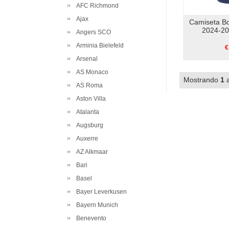
AFC Richmond
Ajax
Camiseta B
2024-20
Angers SCO
Arminia Bielefeld
€
Arsenal
AS Monaco
Mostrando
1
AS Roma
Aston Villa
Atalanta
Augsburg
Auxerre
AZ Alkmaar
Bari
Basel
Bayer Leverkusen
Bayern Munich
Benevento