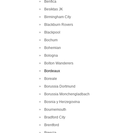
Benfica
Besiktas JK
Birmingham City
Blackburn Rovers
Blackpool
Bochum
Bohemian
Bologna
Bolton Wanderers
Bordeaux
Boreale
Borussia Dortmund
Borussia Monchengladbach
Bosnia y Herzegovina
Bournemouth
Bradford City
Brentford
Brescia