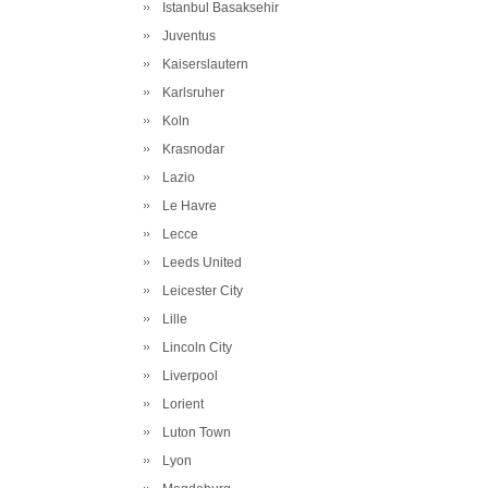
Istanbul Basaksehir
Juventus
Kaiserslautern
Karlsruher
Koln
Krasnodar
Lazio
Le Havre
Lecce
Leeds United
Leicester City
Lille
Lincoln City
Liverpool
Lorient
Luton Town
Lyon