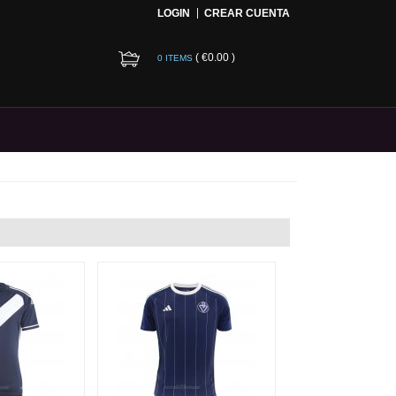
LOGIN
CREAR CUENTA
(
€0.00
)
0 ITEMS