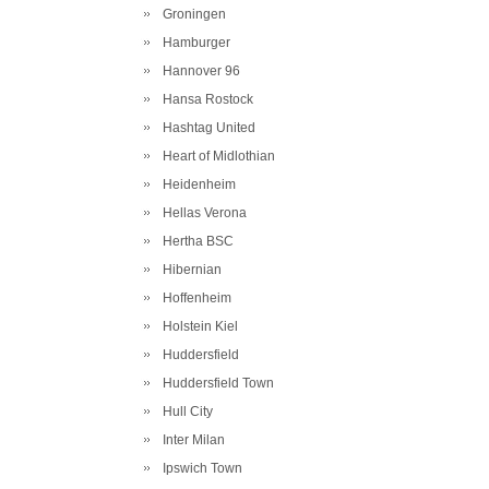
Groningen
Hamburger
Hannover 96
Hansa Rostock
Hashtag United
Heart of Midlothian
Heidenheim
Hellas Verona
Hertha BSC
Hibernian
Hoffenheim
Holstein Kiel
Huddersfield
Huddersfield Town
Hull City
Inter Milan
Ipswich Town