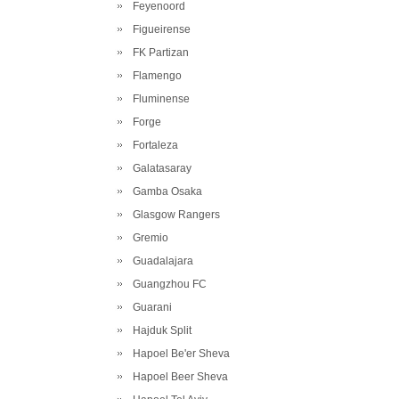
Feyenoord
Figueirense
FK Partizan
Flamengo
Fluminense
Forge
Fortaleza
Galatasaray
Gamba Osaka
Glasgow Rangers
Gremio
Guadalajara
Guangzhou FC
Guarani
Hajduk Split
Hapoel Be'er Sheva
Hapoel Beer Sheva