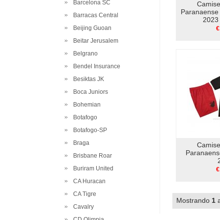
Barcelona SC
Camiset
Paranaense 
Barracas Central
2023 
Beijing Guoan
€
Beitar Jerusalem
Belgrano
Bendel Insurance
Besiktas JK
Boca Juniors
Bohemian
Botafogo
Botafogo-SP
Braga
Camiset
Paranaens
Brisbane Roar
Buriram United
€
CA Huracan
CA Tigre
Mostrando
1
Cavalry
CD Olimpia