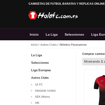
CAMISETAS DE FUTBOL BARATAS Y REPLICAS ONLINE
Inicio
La Liga
Selecciones
Liga Eu
Inicio
/
Autres Clubs
/ Athletico Paranaense
Comprar camiset
La Liga
Mostrando
1
Selecciones
Liga Europea
Autres Clubs
1K FC
Adelaide United
AEK Athens
AIK