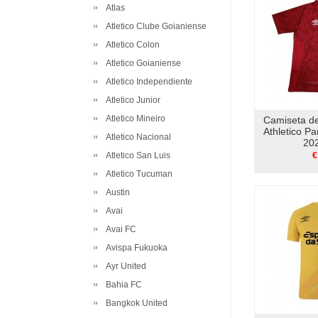
Atlas
Atletico Clube Goianiense
Atletico Colon
Atletico Goianiense
Atletico Independiente
Atletico Junior
Atletico Mineiro
Camiseta d
Athletico P
Atletico Nacional
20
Atletico San Luis
€
Atletico Tucuman
Austin
Avai
Avai FC
Avispa Fukuoka
Ayr United
Bahia FC
Bangkok United