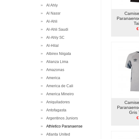
Al Ahly
Camiset
Al Nassr
Paranaens
Al-Ahli
Ta
€
Al-Ahli Saudi
Al-Ahly SC
Al-Hilal
Albirex Niigata
Alianza Lima
Amazonas
America
America de Cali
America Mineiro
Aniquiladores
Camiset
Paranaens
Antofagasta
Gris 
€
Argentinos Juniors
Athletico Paranaense
Atlanta United