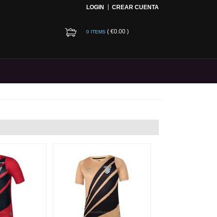
LOGIN
CREAR CUENTA
(
€0.00
)
0 ITEMS