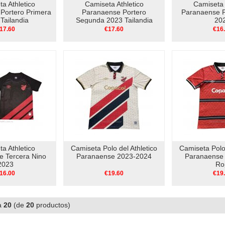
a Athletico
Camiseta Athletico
Camiseta 
Portero Primera
Paranaense Portero
Paranaense P
Tailandia
Segunda 2023 Tailandia
20
17.60
€17.60
€16
a Athletico
Camiseta Polo del Athletico
Camiseta Polo 
e Tercera Nino
Paranaense 2023-2024
Paranaense
2023
Ro
16.00
€19.60
€19
a
20
(de
20
productos)