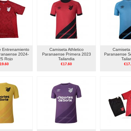
e Entrenamiento
Camiseta Athletico
Camiseta 
aranaense 2024-
Paranaense Primera 2023
Paranaense S
25 Rojo
Tailandia
Taila
19.60
€17.60
€17