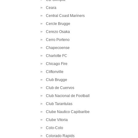
Ceara
Central Coast Mariners
Cercle Brugge
Cerezo Osaka
Cerro Porteno
Chapecoense
Charlotte FC
Chicago Fire
Cliftonville
Club Brugge
Club de Cuervos
Club Nacional de Football
Club Tarantulas
Clube Nautico Capibaribe
Clube Vitoria
Colo-Colo
Colorado Rapids