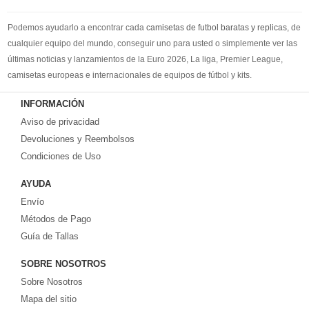
Podemos ayudarlo a encontrar cada
camisetas de futbol baratas y replicas
, de
cualquier equipo del mundo, conseguir uno para usted o simplemente ver las
últimas noticias y lanzamientos de la Euro 2026, La liga, Premier League,
camisetas europeas e internacionales de equipos de fútbol y kits.
Compre
camisetas de futbol baratas
en la tienda deportiva más grande de
INFORMACIÓN
Europa. ¡Grandes ofertas en todas las camisetas del club de fútbol, ​​kits
Aviso de privacidad
europeos e internacionales, todo a los precios más bajos!
Compre nuestra gran selección de
Devoluciones y Reembolsos
camisetas de futbol tailandia
, ​​Pantalones,
equipaciones, camisetas y un portero a partir de €17.6. Diseños de fútbol
Condiciones de Uso
únicos. Envío rápido y envío gratuito en pedidos superiores a €99.
AYUDA
Envío
Métodos de Pago
Guía de Tallas
SOBRE NOSOTROS
Sobre Nosotros
Mapa del sitio