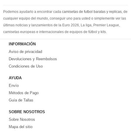
Podemos ayudarlo a encontrar cada
camisetas de futbol baratas y replicas
, de
cualquier equipo del mundo, conseguir uno para usted o simplemente ver las
últimas noticias y lanzamientos de la Euro 2026, La liga, Premier League,
camisetas europeas e internacionales de equipos de fútbol y kits.
Compre
camisetas de futbol baratas
en la tienda deportiva más grande de
INFORMACIÓN
Europa. ¡Grandes ofertas en todas las camisetas del club de fútbol, ​​kits
Aviso de privacidad
europeos e internacionales, todo a los precios más bajos!
Compre nuestra gran selección de
Devoluciones y Reembolsos
camisetas de futbol tailandia
, ​​Pantalones,
equipaciones, camisetas y un portero a partir de €17.6. Diseños de fútbol
Condiciones de Uso
únicos. Envío rápido y envío gratuito en pedidos superiores a €99.
AYUDA
Envío
Métodos de Pago
Guía de Tallas
SOBRE NOSOTROS
Sobre Nosotros
Mapa del sitio