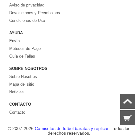
Aviso de privacidad
europeos e internacionales, todo a los precios más bajos!
Compre nuestra gran selección de
Devoluciones y Reembolsos
camisetas de futbol tailandia
, ​​Pantalones,
equipaciones, camisetas y un portero a partir de €17.6. Diseños de fútbol
Condiciones de Uso
únicos. Envío rápido y envío gratuito en pedidos superiores a €99.
AYUDA
Envío
Métodos de Pago
Guía de Tallas
SOBRE NOSOTROS
Sobre Nosotros
Mapa del sitio
Noticias
CONTACTO
Contacto
© 2007-2026
Camisetas de futbol baratas y replicas.
Todos los
derechos reservados.