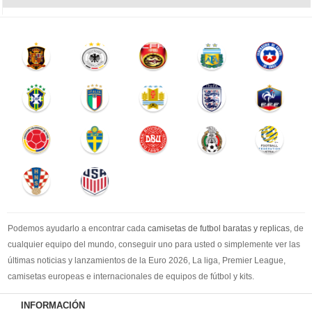
Podemos ayudarlo a encontrar cada
camisetas de futbol baratas y replicas
, de
cualquier equipo del mundo, conseguir uno para usted o simplemente ver las
últimas noticias y lanzamientos de la Euro 2026, La liga, Premier League,
camisetas europeas e internacionales de equipos de fútbol y kits.
Compre
camisetas de futbol baratas
en la tienda deportiva más grande de
INFORMACIÓN
Europa. ¡Grandes ofertas en todas las camisetas del club de fútbol, ​​kits