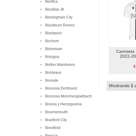
Benfica
Besiktas JK
Birmingham City
Blackburn Rovers
Blackpool
Bochum
Bohemian
Camiseta
2022-20
Bologna
Bolton Wanderers
€
Bordeaux
Boreale
Mostrando
1
Borussia Dortmund
Borussia Monchengladbach
Bosnia y Herzegovina
Bournemouth
Bradford City
Brentford
Brescia