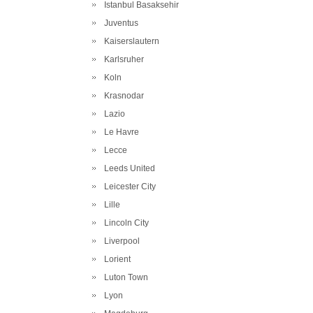
Istanbul Basaksehir
Juventus
Kaiserslautern
Karlsruher
Koln
Krasnodar
Lazio
Le Havre
Lecce
Leeds United
Leicester City
Lille
Lincoln City
Liverpool
Lorient
Luton Town
Lyon