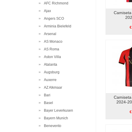
AFC Richmond
Ajax
Camiseta
202
Angers SCO
Arminia Bielefeld
€
Arsenal
AS Monaco
AS Roma
Aston Villa
Atalanta
Augsburg
Auxerre
AZ Alkmaar
Bari
Camiseta
2024-20
Basel
Bayer Leverkusen
€
Bayern Munich
Benevento