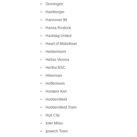
Groningen
Hamburger
Hannover 96
Hansa Rostock
Hashtag United
Heart of Midlothian
Heidenheim
Hellas Verona
Hertha BSC
Hibernian
Hoffenheim
Holstein Kiel
Huddersfield
Huddersfield Town
Hull City
Inter Milan
Ipswich Town