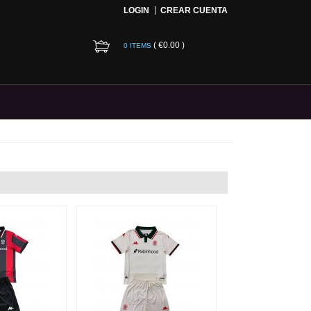
LOGIN
CREAR CUENTA
(
€0.00
)
0 ITEMS