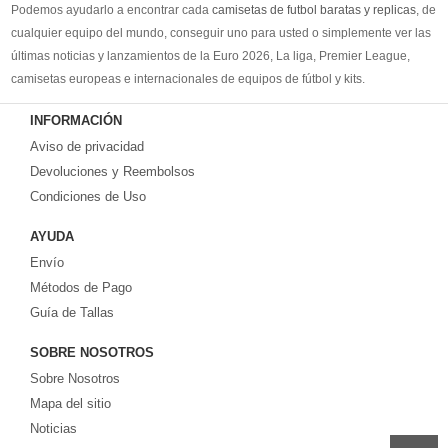
Podemos ayudarlo a encontrar cada
camisetas de futbol baratas y replicas
, de
cualquier equipo del mundo, conseguir uno para usted o simplemente ver las
últimas noticias y lanzamientos de la Euro 2026, La liga, Premier League,
camisetas europeas e internacionales de equipos de fútbol y kits.
Compre
camisetas de futbol baratas
en la tienda deportiva más grande de
INFORMACIÓN
Europa. ¡Grandes ofertas en todas las camisetas del club de fútbol, ​​kits
Aviso de privacidad
europeos e internacionales, todo a los precios más bajos!
Compre nuestra gran selección de
Devoluciones y Reembolsos
camisetas de futbol tailandia
, ​​Pantalones,
equipaciones, camisetas y un portero a partir de €17.6. Diseños de fútbol
Condiciones de Uso
únicos. Envío rápido y envío gratuito en pedidos superiores a €99.
AYUDA
Envío
Métodos de Pago
Guía de Tallas
SOBRE NOSOTROS
Sobre Nosotros
Mapa del sitio
Noticias