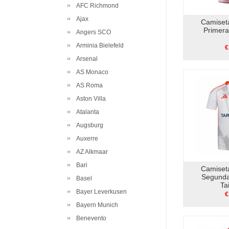
AFC Richmond
Ajax
Camiset
Primer
Angers SCO
Arminia Bielefeld
€
Arsenal
AS Monaco
AS Roma
Aston Villa
Atalanta
Augsburg
Auxerre
AZ Alkmaar
Bari
Camiset
Segunda
Basel
Ta
Bayer Leverkusen
€
Bayern Munich
Benevento