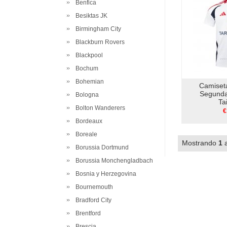
Benfica
Besiktas JK
Birmingham City
Blackburn Rovers
Blackpool
Bochum
Bohemian
Camiset
Segunda
Bologna
Ta
Bolton Wanderers
€
Bordeaux
Boreale
Mostrando
1
Borussia Dortmund
Borussia Monchengladbach
Bosnia y Herzegovina
Bournemouth
Bradford City
Brentford
Brescia