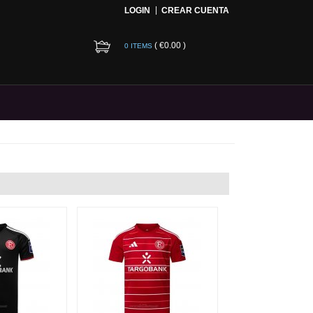
LOGIN
CREAR CUENTA
(
€0.00
)
0 ITEMS