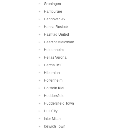
Groningen
Hamburger
Hannover 96
Hansa Rostock
Hashtag United
Heart of Midlothian
Heidenheim
Hellas Verona
Hertha BSC
Hibernian
Hoffenheim
Holstein Kiel
Huddersfield
Huddersfield Town
Hull City
Inter Milan
Ipswich Town