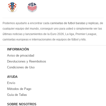
Podemos ayudarlo a encontrar cada
camisetas de futbol baratas y replicas
, de
cualquier equipo del mundo, conseguir uno para usted o simplemente ver las
últimas noticias y lanzamientos de la Euro 2026, La liga, Premier League,
camisetas europeas e internacionales de equipos de fútbol y kits.
Compre
camisetas de futbol baratas
en la tienda deportiva más grande de
INFORMACIÓN
Europa. ¡Grandes ofertas en todas las camisetas del club de fútbol, ​​kits
Aviso de privacidad
europeos e internacionales, todo a los precios más bajos!
Compre nuestra gran selección de
Devoluciones y Reembolsos
camisetas de futbol tailandia
, ​​Pantalones,
equipaciones, camisetas y un portero a partir de €17.6. Diseños de fútbol
Condiciones de Uso
únicos. Envío rápido y envío gratuito en pedidos superiores a €99.
AYUDA
Envío
Métodos de Pago
Guía de Tallas
SOBRE NOSOTROS