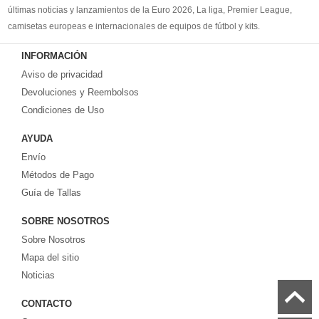
últimas noticias y lanzamientos de la Euro 2026, La liga, Premier League,
camisetas europeas e internacionales de equipos de fútbol y kits.
Compre
camisetas de futbol baratas
en la tienda deportiva más grande de
INFORMACIÓN
Europa. ¡Grandes ofertas en todas las camisetas del club de fútbol, ​​kits
Aviso de privacidad
europeos e internacionales, todo a los precios más bajos!
Compre nuestra gran selección de
Devoluciones y Reembolsos
camisetas de futbol tailandia
, ​​Pantalones,
equipaciones, camisetas y un portero a partir de €17.6. Diseños de fútbol
Condiciones de Uso
únicos. Envío rápido y envío gratuito en pedidos superiores a €99.
AYUDA
Envío
Métodos de Pago
Guía de Tallas
SOBRE NOSOTROS
Sobre Nosotros
Mapa del sitio
Noticias
CONTACTO