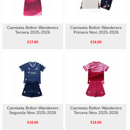
Camiseta Bolton Wanderers
Camiseta Bolton Wanderers
Tercera 2025-2026
Primera Nino 2025-2026
€17.60
€16.00
Camiseta Bolton Wanderers
Camiseta Bolton Wanderers
Segunda Nino 2025-2026
Tercera Nino 2025-2026
€16.00
€16.00