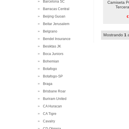
Barcelona SC
Camiseta P
Tercer
Barracas Central
Beijing Guoan
€
Beitar Jerusalem
Belgrano
Mostrando
1
Bendel Insurance
Besiktas JK
Boca Juniors
Bohemian
Botafogo
Botafogo-SP
Braga
Brisbane Roar
Buriram United
CA Huracan
CA Tigre
Cavalry
CD Olimpia