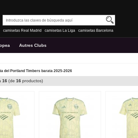
camisetas Real Madrid
camisetas La Liga
camisetas Barcelona
ropea
Autres Clubs
a del Portland Timbers barata 2025-2026
a
16
(de
16
productos)