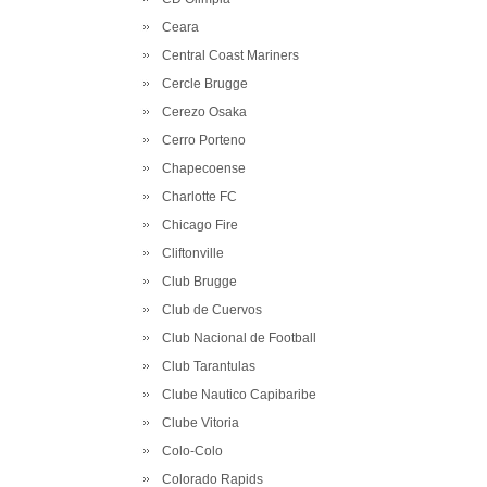
Ceara
Central Coast Mariners
Cercle Brugge
Cerezo Osaka
Cerro Porteno
Chapecoense
Charlotte FC
Chicago Fire
Cliftonville
Club Brugge
Club de Cuervos
Club Nacional de Football
Club Tarantulas
Clube Nautico Capibaribe
Clube Vitoria
Colo-Colo
Colorado Rapids