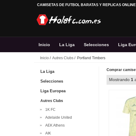
CAMISETAS DE FUTBOL BARATAS Y REPLICAS ONLINE
Inicio
La Liga
Selecciones
Liga Eu
Inicio
/
Autres Clubs
/ Portland Timbers
Comprar camiset
La Liga
Mostrando
1
Selecciones
Liga Europea
Autres Clubs
1K FC
Adelaide United
AEK Athens
AIK