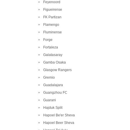
Feyenoord
Figueirense
FK Partizan
Flamengo
Fluminense
Forge
Fortaleza
Galatasaray
Gamba Osaka
Glasgow Rangers
Gremio
Guadalajara
Guangzhou FC
Guarani
Hajduk Split
Hapoel Be'er Sheva
Hapoel Beer Sheva