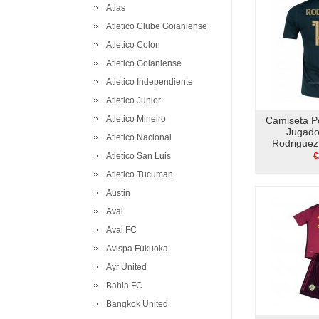
Atlas
Atletico Clube Goianiense
Atletico Colon
Atletico Goianiense
Atletico Independiente
Atletico Junior
Atletico Mineiro
Camiseta P
Jugado
Atletico Nacional
Rodriguez
Atletico San Luis
€
Atletico Tucuman
Austin
Avai
Avai FC
Avispa Fukuoka
Ayr United
Bahia FC
Bangkok United