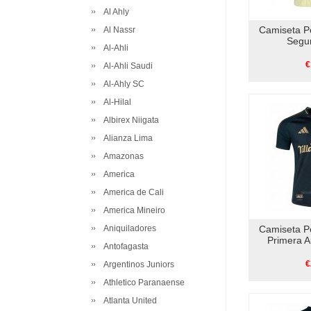
Al Ahly
Camiseta P
Al Nassr
Segu
Al-Ahli
€
Al-Ahli Saudi
Al-Ahly SC
Al-Hilal
Albirex Niigata
Alianza Lima
Amazonas
America
America de Cali
America Mineiro
Aniquiladores
Camiseta P
Primera A
Antofagasta
€
Argentinos Juniors
Athletico Paranaense
Atlanta United