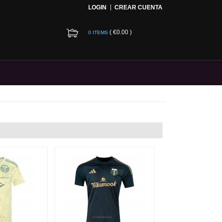
LOGIN
CREAR CUENTA
(
€0.00
)
0 ITEMS