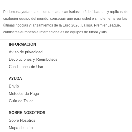
Podemos ayudarlo a encontrar cada
camisetas de futbol baratas y replicas
, de
cualquier equipo del mundo, conseguir uno para usted o simplemente ver las
últimas noticias y lanzamientos de la Euro 2026, La liga, Premier League,
camisetas europeas e internacionales de equipos de fútbol y kits.
Compre
camisetas de futbol baratas
en la tienda deportiva más grande de
INFORMACIÓN
Europa. ¡Grandes ofertas en todas las camisetas del club de fútbol, ​​kits
Aviso de privacidad
europeos e internacionales, todo a los precios más bajos!
Compre nuestra gran selección de
Devoluciones y Reembolsos
camisetas de futbol tailandia
, ​​Pantalones,
equipaciones, camisetas y un portero a partir de €17.6. Diseños de fútbol
Condiciones de Uso
únicos. Envío rápido y envío gratuito en pedidos superiores a €99.
AYUDA
Envío
Métodos de Pago
Guía de Tallas
SOBRE NOSOTROS
Sobre Nosotros
Mapa del sitio