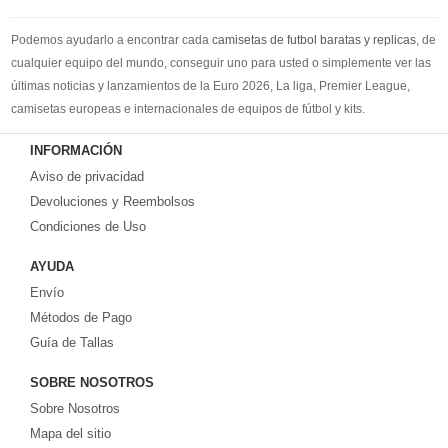
Podemos ayudarlo a encontrar cada
camisetas de futbol baratas y replicas
, de
cualquier equipo del mundo, conseguir uno para usted o simplemente ver las
últimas noticias y lanzamientos de la Euro 2026, La liga, Premier League,
camisetas europeas e internacionales de equipos de fútbol y kits.
Compre
camisetas de futbol baratas
en la tienda deportiva más grande de
INFORMACIÓN
Europa. ¡Grandes ofertas en todas las camisetas del club de fútbol, ​​kits
Aviso de privacidad
europeos e internacionales, todo a los precios más bajos!
Compre nuestra gran selección de
Devoluciones y Reembolsos
camisetas de futbol tailandia
, ​​Pantalones,
equipaciones, camisetas y un portero a partir de €17.6. Diseños de fútbol
Condiciones de Uso
únicos. Envío rápido y envío gratuito en pedidos superiores a €99.
AYUDA
Envío
Métodos de Pago
Guía de Tallas
SOBRE NOSOTROS
Sobre Nosotros
Mapa del sitio