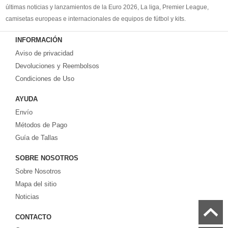
últimas noticias y lanzamientos de la Euro 2026, La liga, Premier League,
camisetas europeas e internacionales de equipos de fútbol y kits.
Compre
camisetas de futbol baratas
en la tienda deportiva más grande de
INFORMACIÓN
Europa. ¡Grandes ofertas en todas las camisetas del club de fútbol, ​​kits
Aviso de privacidad
europeos e internacionales, todo a los precios más bajos!
Compre nuestra gran selección de
Devoluciones y Reembolsos
camisetas de futbol tailandia
, ​​Pantalones,
equipaciones, camisetas y un portero a partir de €17.6. Diseños de fútbol
Condiciones de Uso
únicos. Envío rápido y envío gratuito en pedidos superiores a €99.
AYUDA
Envío
Métodos de Pago
Guía de Tallas
SOBRE NOSOTROS
Sobre Nosotros
Mapa del sitio
Noticias
CONTACTO