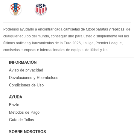
Podemos ayudarlo a encontrar cada
camisetas de futbol baratas y replicas
, de
cualquier equipo del mundo, conseguir uno para usted o simplemente ver las
últimas noticias y lanzamientos de la Euro 2026, La liga, Premier League,
camisetas europeas e internacionales de equipos de fútbol y kits.
Compre
camisetas de futbol baratas
en la tienda deportiva más grande de
INFORMACIÓN
Europa. ¡Grandes ofertas en todas las camisetas del club de fútbol, ​​kits
Aviso de privacidad
europeos e internacionales, todo a los precios más bajos!
Compre nuestra gran selección de
Devoluciones y Reembolsos
camisetas de futbol tailandia
, ​​Pantalones,
equipaciones, camisetas y un portero a partir de €17.6. Diseños de fútbol
Condiciones de Uso
únicos. Envío rápido y envío gratuito en pedidos superiores a €99.
AYUDA
Envío
Métodos de Pago
Guía de Tallas
SOBRE NOSOTROS