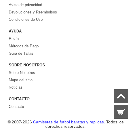
Aviso de privacidad
europeos e internacionales, todo a los precios más bajos!
Compre nuestra gran selección de
Devoluciones y Reembolsos
camisetas de futbol tailandia
, ​​Pantalones,
equipaciones, camisetas y un portero a partir de €17.6. Diseños de fútbol
Condiciones de Uso
únicos. Envío rápido y envío gratuito en pedidos superiores a €99.
AYUDA
Envío
Métodos de Pago
Guía de Tallas
SOBRE NOSOTROS
Sobre Nosotros
Mapa del sitio
Noticias
CONTACTO
Contacto
© 2007-2026
Camisetas de futbol baratas y replicas.
Todos los
derechos reservados.