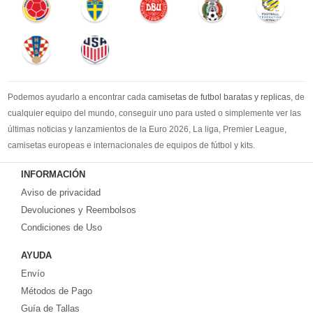
Podemos ayudarlo a encontrar cada
camisetas de futbol baratas y replicas
, de
cualquier equipo del mundo, conseguir uno para usted o simplemente ver las
últimas noticias y lanzamientos de la Euro 2026, La liga, Premier League,
camisetas europeas e internacionales de equipos de fútbol y kits.
Compre
camisetas de futbol baratas
en la tienda deportiva más grande de
INFORMACIÓN
Europa. ¡Grandes ofertas en todas las camisetas del club de fútbol, ​​kits
Aviso de privacidad
europeos e internacionales, todo a los precios más bajos!
Compre nuestra gran selección de
Devoluciones y Reembolsos
camisetas de futbol tailandia
, ​​Pantalones,
equipaciones, camisetas y un portero a partir de €17.6. Diseños de fútbol
Condiciones de Uso
únicos. Envío rápido y envío gratuito en pedidos superiores a €99.
AYUDA
Envío
Métodos de Pago
Guía de Tallas