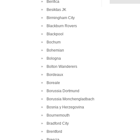
Benfica
Besiktas JK
Birmingham City
Blackburn Rovers
Blackpool
Bochum
Bohemian
Bologna
Bolton Wanderers
Bordeaux
Boreale
Borussia Dortmund
Borussia Monchengladbach
Bosnia y Herzegovina
Bournemouth
Bradford City
Brentford
Brescia