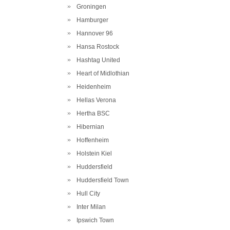
Groningen
Hamburger
Hannover 96
Hansa Rostock
Hashtag United
Heart of Midlothian
Heidenheim
Hellas Verona
Hertha BSC
Hibernian
Hoffenheim
Holstein Kiel
Huddersfield
Huddersfield Town
Hull City
Inter Milan
Ipswich Town