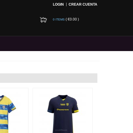
LOGIN
CREAR CUENTA
(
€0.00
)
0 ITEMS