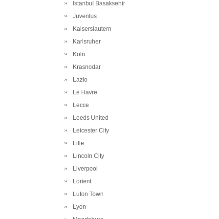
Istanbul Basaksehir
Juventus
Kaiserslautern
Karlsruher
Koln
Krasnodar
Lazio
Le Havre
Lecce
Leeds United
Leicester City
Lille
Lincoln City
Liverpool
Lorient
Luton Town
Lyon