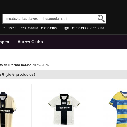
camisetas Real Madrid
camisetas La Liga
camisetas Barcelona
ropea
Autres Clubs
a del Parma barata 2025-2026
a
6
(de
6
productos)