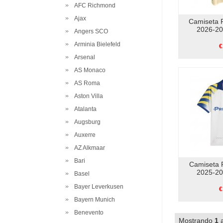
AFC Richmond
Ajax
Camiseta 
2026-20
Angers SCO
Arminia Bielefeld
€
Arsenal
AS Monaco
AS Roma
Aston Villa
Atalanta
Augsburg
Auxerre
AZ Alkmaar
Bari
Camiseta 
2025-20
Basel
Bayer Leverkusen
€
Bayern Munich
Benevento
Mostrando
1