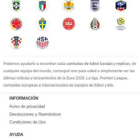
Podemos ayudarlo a encontrar cada
camisetas de futbol baratas y replicas
, de
cualquier equipo del mundo, conseguir uno para usted o simplemente ver las
últimas noticias y lanzamientos de la Euro 2026, La liga, Premier League,
camisetas europeas e internacionales de equipos de fútbol y kits.
Compre
camisetas de futbol baratas
en la tienda deportiva más grande de
INFORMACIÓN
Europa. ¡Grandes ofertas en todas las camisetas del club de fútbol, ​​kits
Aviso de privacidad
europeos e internacionales, todo a los precios más bajos!
Compre nuestra gran selección de
Devoluciones y Reembolsos
camisetas de futbol tailandia
, ​​Pantalones,
equipaciones, camisetas y un portero a partir de €17.6. Diseños de fútbol
Condiciones de Uso
únicos. Envío rápido y envío gratuito en pedidos superiores a €99.
AYUDA