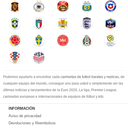
Podemos ayudarlo a encontrar cada
camisetas de futbol baratas y replicas
, de
cualquier equipo del mundo, conseguir uno para usted o simplemente ver las
últimas noticias y lanzamientos de la Euro 2026, La liga, Premier League,
camisetas europeas e internacionales de equipos de fútbol y kits.
Compre
camisetas de futbol baratas
en la tienda deportiva más grande de
INFORMACIÓN
Europa. ¡Grandes ofertas en todas las camisetas del club de fútbol, ​​kits
Aviso de privacidad
europeos e internacionales, todo a los precios más bajos!
Compre nuestra gran selección de
Devoluciones y Reembolsos
camisetas de futbol tailandia
, ​​Pantalones,