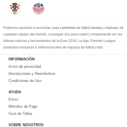
Podemos ayudarlo a encontrar cada
camisetas de futbol baratas y replicas
, de
cualquier equipo del mundo, conseguir uno para usted o simplemente ver las
últimas noticias y lanzamientos de la Euro 2026, La liga, Premier League,
camisetas europeas e internacionales de equipos de fútbol y kits.
Compre
camisetas de futbol baratas
en la tienda deportiva más grande de
INFORMACIÓN
Europa. ¡Grandes ofertas en todas las camisetas del club de fútbol, ​​kits
Aviso de privacidad
europeos e internacionales, todo a los precios más bajos!
Compre nuestra gran selección de
Devoluciones y Reembolsos
camisetas de futbol tailandia
, ​​Pantalones,
equipaciones, camisetas y un portero a partir de €17.6. Diseños de fútbol
Condiciones de Uso
únicos. Envío rápido y envío gratuito en pedidos superiores a €99.
AYUDA
Envío
Métodos de Pago
Guía de Tallas
SOBRE NOSOTROS