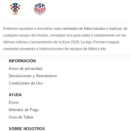
Podemos ayudarlo a encontrar cada
camisetas de futbol baratas y replicas
, de
cualquier equipo del mundo, conseguir uno para usted o simplemente ver las
últimas noticias y lanzamientos de la Euro 2026, La liga, Premier League,
camisetas europeas e internacionales de equipos de fútbol y kits.
Compre
camisetas de futbol baratas
en la tienda deportiva más grande de
INFORMACIÓN
Europa. ¡Grandes ofertas en todas las camisetas del club de fútbol, ​​kits
Aviso de privacidad
europeos e internacionales, todo a los precios más bajos!
Compre nuestra gran selección de
Devoluciones y Reembolsos
camisetas de futbol tailandia
, ​​Pantalones,
equipaciones, camisetas y un portero a partir de €17.6. Diseños de fútbol
Condiciones de Uso
únicos. Envío rápido y envío gratuito en pedidos superiores a €99.
AYUDA
Envío
Métodos de Pago
Guía de Tallas
SOBRE NOSOTROS