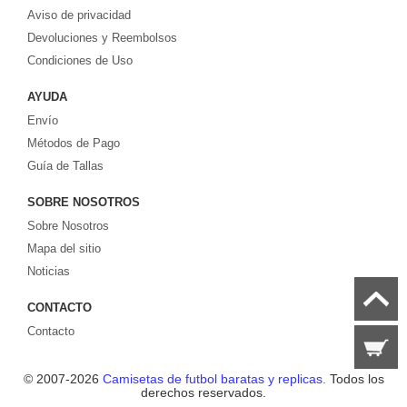
Aviso de privacidad
europeos e internacionales, todo a los precios más bajos!
Compre nuestra gran selección de
Devoluciones y Reembolsos
camisetas de futbol tailandia
, ​​Pantalones,
equipaciones, camisetas y un portero a partir de €17.6. Diseños de fútbol
Condiciones de Uso
únicos. Envío rápido y envío gratuito en pedidos superiores a €99.
AYUDA
Envío
Métodos de Pago
Guía de Tallas
SOBRE NOSOTROS
Sobre Nosotros
Mapa del sitio
Noticias
CONTACTO
Contacto
© 2007-2026
Camisetas de futbol baratas y replicas.
Todos los
derechos reservados.