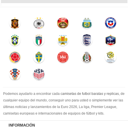
Podemos ayudarlo a encontrar cada
camisetas de futbol baratas y replicas
, de
cualquier equipo del mundo, conseguir uno para usted o simplemente ver las
últimas noticias y lanzamientos de la Euro 2026, La liga, Premier League,
camisetas europeas e internacionales de equipos de fútbol y kits.
Compre
camisetas de futbol baratas
en la tienda deportiva más grande de
INFORMACIÓN
Europa. ¡Grandes ofertas en todas las camisetas del club de fútbol, ​​kits