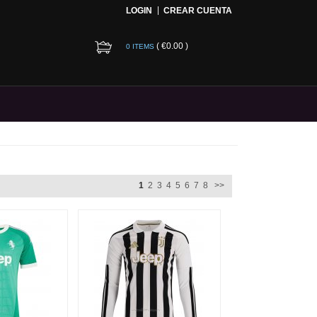
LOGIN
CREAR CUENTA
(
€0.00
)
0 ITEMS
1
2
3
4
5
6
7
8
>>