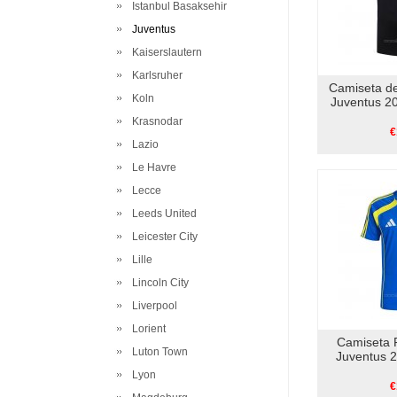
Istanbul Basaksehir
Juventus
Kaiserslautern
Karlsruher
Camiseta d
Koln
Juventus 2
Krasnodar
€
Lazio
Le Havre
Lecce
Leeds United
Leicester City
Lille
Lincoln City
Liverpool
Lorient
Camiseta P
Luton Town
Juventus 
Lyon
€