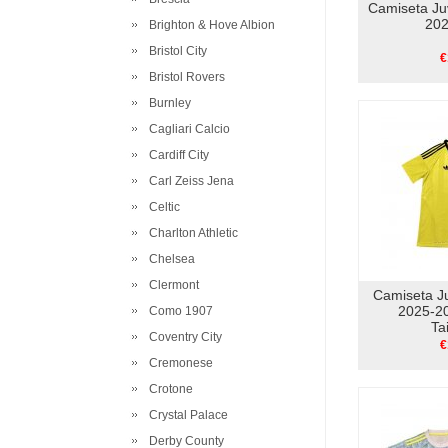
Camiseta J
202
Brighton & Hove Albion
Bristol City
€
Bristol Rovers
Burnley
Cagliari Calcio
Cardiff City
Carl Zeiss Jena
Celtic
Charlton Athletic
Chelsea
Clermont
Camiseta J
2025-20
Como 1907
Ta
Coventry City
€
Cremonese
Crotone
Crystal Palace
Derby County