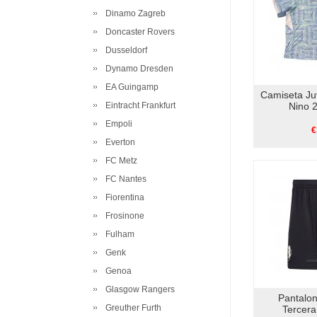
Dinamo Zagreb
Doncaster Rovers
Dusseldorf
Dynamo Dresden
EA Guingamp
Camiseta J
Eintracht Frankfurt
Nino 
Empoli
€
Everton
FC Metz
FC Nantes
Fiorentina
Frosinone
Fulham
Genk
Genoa
Glasgow Rangers
Pantalo
Greuther Furth
Tercer