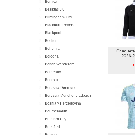
Benfica
Besiktas JK
Birmingham City
Blackburn Rovers
Blackpool
Bochum
Bohemian
Chaqueta
2026-2
Bologna
Bolton Wanderers
€
Bordeaux
Boreale
Borussia Dortmund
Borussia Monchengladbach
Bosnia y Herzegovina
Bournemouth
Bradford City
Brentford
Brescia