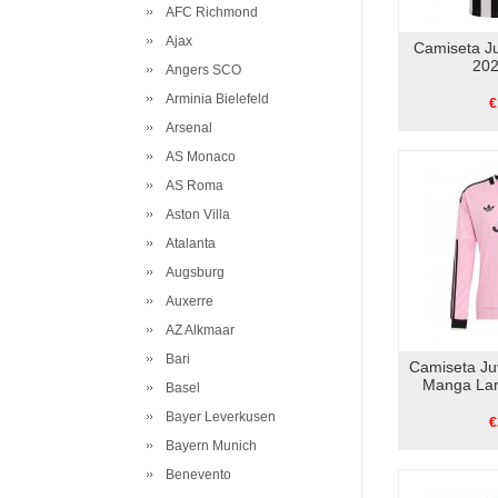
AFC Richmond
Ajax
Camiseta J
202
Angers SCO
Arminia Bielefeld
€
Arsenal
AS Monaco
AS Roma
Aston Villa
Atalanta
Augsburg
Auxerre
AZ Alkmaar
Bari
Camiseta J
Manga Lar
Basel
Bayer Leverkusen
€
Bayern Munich
Benevento