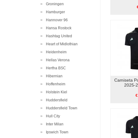
Groningen
Hamburger
Hannover 96
Hansa Rostock
Hashtag United
Heart of Midlothian
Heidenheim
Hellas Verona
Hertha BSC
Hibernian
Camiseta Po
Hoffenheim
2025-2
Holstein Kiel
€
Huddersfield
Huddersfield Town
Hull City
Inter Milan
Ipswich Town