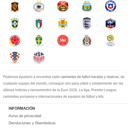
Podemos ayudarlo a encontrar cada
camisetas de futbol baratas y replicas
, de
cualquier equipo del mundo, conseguir uno para usted o simplemente ver las
últimas noticias y lanzamientos de la Euro 2026, La liga, Premier League,
camisetas europeas e internacionales de equipos de fútbol y kits.
Compre
camisetas de futbol baratas
en la tienda deportiva más grande de
INFORMACIÓN
Europa. ¡Grandes ofertas en todas las camisetas del club de fútbol, ​​kits
Aviso de privacidad
europeos e internacionales, todo a los precios más bajos!
Compre nuestra gran selección de
Devoluciones y Reembolsos
camisetas de futbol tailandia
, ​​Pantalones,