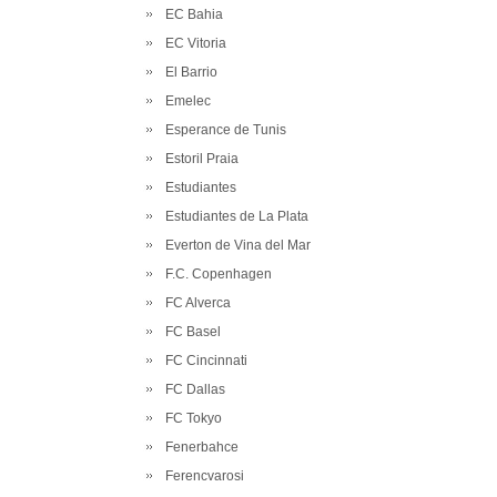
EC Bahia
EC Vitoria
El Barrio
Emelec
Esperance de Tunis
Estoril Praia
Estudiantes
Estudiantes de La Plata
Everton de Vina del Mar
F.C. Copenhagen
FC Alverca
FC Basel
FC Cincinnati
FC Dallas
FC Tokyo
Fenerbahce
Ferencvarosi