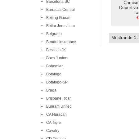
Barcelona SC
Camiset
Deportivo
Barracas Central
Ta
Beijing Guoan
€
Beitar Jerusalem
Belgrano
Mostrando
1
Bendel Insurance
Besiktas JK
Boca Juniors
Bohemian
Botafogo
Botafogo-SP
Braga
Brisbane Roar
Buriram United
CA Huracan
CA Tigre
Cavalry
CD Olimpia