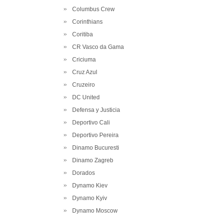
Columbus Crew
Corinthians
Coritiba
CR Vasco da Gama
Criciuma
Cruz Azul
Cruzeiro
DC United
Defensa y Justicia
Deportivo Cali
Deportivo Pereira
Dinamo Bucuresti
Dinamo Zagreb
Dorados
Dynamo Kiev
Dynamo Kyiv
Dynamo Moscow