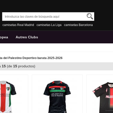
camisetas Real Madrid
camisetas La Liga
camisetas Barcelona
ropea
Autres Clubs
 del Palestino Deportivo barata 2025-2026
a
15
(de
15
productos)