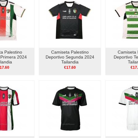
a Palestino
Camiseta Palestino
Camiseta 
 Primera 2024
Deportivo Segunda 2024
Deportivo T
ilandia
Tailandia
Taila
17.60
€17.60
€17