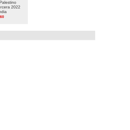
Palestino
ercera 2022
ndia
.60