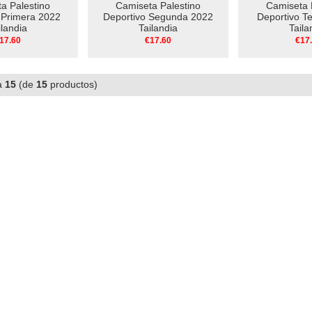
a Palestino
Camiseta Palestino
Camiseta 
 Primera 2022
Deportivo Segunda 2022
Deportivo T
ilandia
Tailandia
Taila
17.60
€17.60
€17
a
15
(de
15
productos)