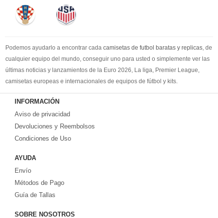
Podemos ayudarlo a encontrar cada
camisetas de futbol baratas y replicas
, de
cualquier equipo del mundo, conseguir uno para usted o simplemente ver las
últimas noticias y lanzamientos de la Euro 2026, La liga, Premier League,
camisetas europeas e internacionales de equipos de fútbol y kits.
Compre
camisetas de futbol baratas
en la tienda deportiva más grande de
INFORMACIÓN
Europa. ¡Grandes ofertas en todas las camisetas del club de fútbol, ​​kits
Aviso de privacidad
europeos e internacionales, todo a los precios más bajos!
Compre nuestra gran selección de
Devoluciones y Reembolsos
camisetas de futbol tailandia
, ​​Pantalones,
equipaciones, camisetas y un portero a partir de €17.6. Diseños de fútbol
Condiciones de Uso
únicos. Envío rápido y envío gratuito en pedidos superiores a €99.
AYUDA
Envío
Métodos de Pago
Guía de Tallas
SOBRE NOSOTROS