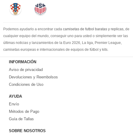
Podemos ayudarlo a encontrar cada
camisetas de futbol baratas y replicas
, de
cualquier equipo del mundo, conseguir uno para usted o simplemente ver las
últimas noticias y lanzamientos de la Euro 2026, La liga, Premier League,
camisetas europeas e internacionales de equipos de fútbol y kits.
Compre
camisetas de futbol baratas
en la tienda deportiva más grande de
INFORMACIÓN
Europa. ¡Grandes ofertas en todas las camisetas del club de fútbol, ​​kits
Aviso de privacidad
europeos e internacionales, todo a los precios más bajos!
Compre nuestra gran selección de
Devoluciones y Reembolsos
camisetas de futbol tailandia
, ​​Pantalones,
equipaciones, camisetas y un portero a partir de €17.6. Diseños de fútbol
Condiciones de Uso
únicos. Envío rápido y envío gratuito en pedidos superiores a €99.
AYUDA
Envío
Métodos de Pago
Guía de Tallas
SOBRE NOSOTROS