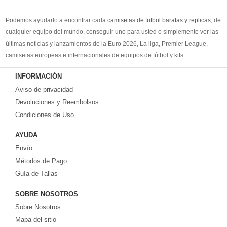
Podemos ayudarlo a encontrar cada
camisetas de futbol baratas y replicas
, de
cualquier equipo del mundo, conseguir uno para usted o simplemente ver las
últimas noticias y lanzamientos de la Euro 2026, La liga, Premier League,
camisetas europeas e internacionales de equipos de fútbol y kits.
Compre
camisetas de futbol baratas
en la tienda deportiva más grande de
INFORMACIÓN
Europa. ¡Grandes ofertas en todas las camisetas del club de fútbol, ​​kits
Aviso de privacidad
europeos e internacionales, todo a los precios más bajos!
Compre nuestra gran selección de
Devoluciones y Reembolsos
camisetas de futbol tailandia
, ​​Pantalones,
equipaciones, camisetas y un portero a partir de €17.6. Diseños de fútbol
Condiciones de Uso
únicos. Envío rápido y envío gratuito en pedidos superiores a €99.
AYUDA
Envío
Métodos de Pago
Guía de Tallas
SOBRE NOSOTROS
Sobre Nosotros
Mapa del sitio