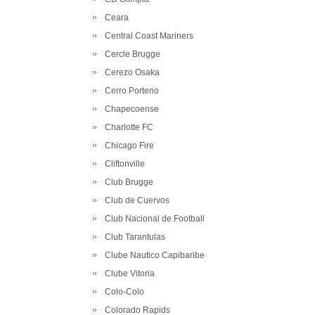
Ceara
Central Coast Mariners
Cercle Brugge
Cerezo Osaka
Cerro Porteno
Chapecoense
Charlotte FC
Chicago Fire
Cliftonville
Club Brugge
Club de Cuervos
Club Nacional de Football
Club Tarantulas
Clube Nautico Capibaribe
Clube Vitoria
Colo-Colo
Colorado Rapids