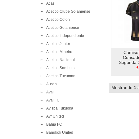
Atlas
Atletico Clube Goianiense
Atletico Colon
Atletico Goianiense
Atletico Independiente
Atletico Junior
Atletico Mineiro
Camise
Consado
Atletico Nacional
Segunda 2
Atletico San Luis
€
Atletico Tucuman
Austin
Mostrando
1
Avai
Avai FC
Avispa Fukuoka
Ayr United
Bahia FC
Bangkok United