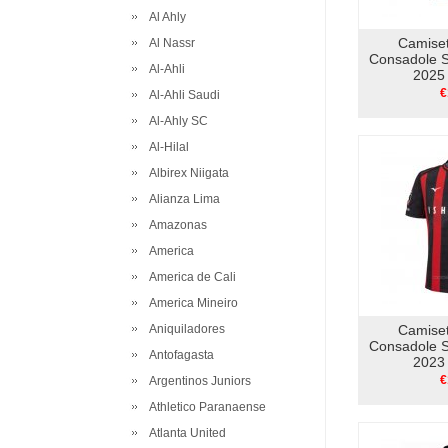
Al Ahly
Camise
Al Nassr
Consadole 
Al-Ahli
2025 
€
Al-Ahli Saudi
Al-Ahly SC
Al-Hilal
Albirex Niigata
Alianza Lima
Amazonas
America
America de Cali
America Mineiro
Aniquiladores
Camise
Consadole 
Antofagasta
2023 
€
Argentinos Juniors
Athletico Paranaense
Atlanta United