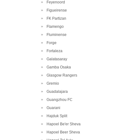
Feyenoord
Figueirense
FK Partizan
Flamengo
Fluminense
Forge
Fortaleza
Galatasaray
Gamba Osaka
Glasgow Rangers
Gremio
Guadalajara
Guangzhou FC
Guarani
Hajduk Split
Hapoel Be'er Sheva
Hapoel Beer Sheva