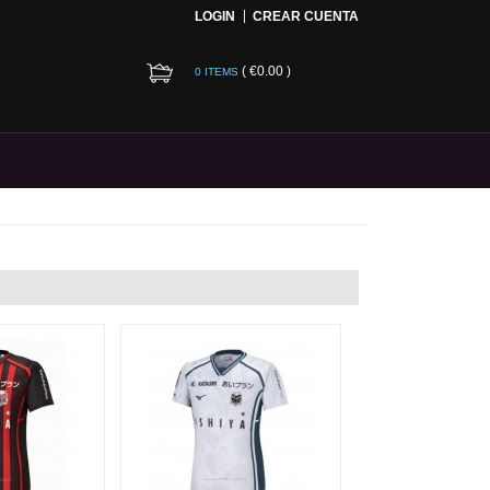
LOGIN
CREAR CUENTA
(
€0.00
)
0 ITEMS