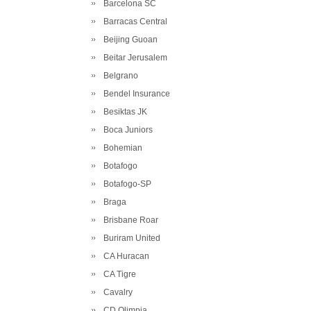
Barcelona SC
Barracas Central
Beijing Guoan
Beitar Jerusalem
Belgrano
Bendel Insurance
Besiktas JK
Boca Juniors
Bohemian
Botafogo
Botafogo-SP
Braga
Brisbane Roar
Buriram United
CA Huracan
CA Tigre
Cavalry
CD Olimpia