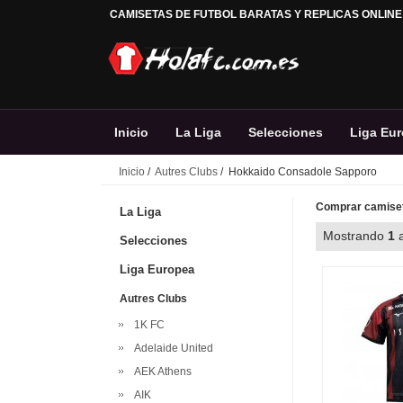
CAMISETAS DE FUTBOL BARATAS Y REPLICAS ONLINE
Inicio
La Liga
Selecciones
Liga Eu
Inicio
/
Autres Clubs
/ Hokkaido Consadole Sapporo
Comprar camiset
La Liga
Mostrando
1
Selecciones
Liga Europea
Autres Clubs
1K FC
Adelaide United
AEK Athens
AIK