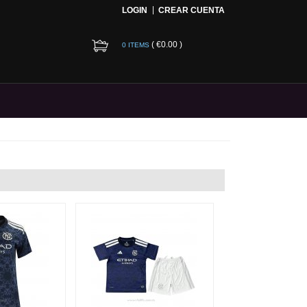
LOGIN
CREAR CUENTA
(
€0.00
)
0 ITEMS