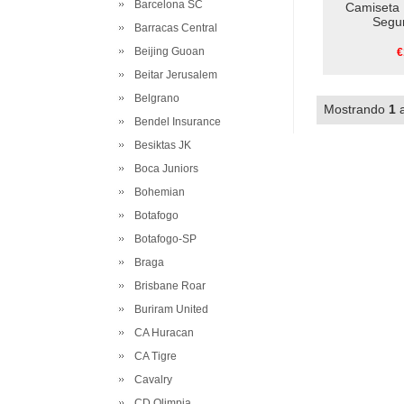
Barcelona SC
Camiseta 
Segu
Barracas Central
Beijing Guoan
€
Beitar Jerusalem
Belgrano
Mostrando
1
Bendel Insurance
Besiktas JK
Boca Juniors
Bohemian
Botafogo
Botafogo-SP
Braga
Brisbane Roar
Buriram United
CA Huracan
CA Tigre
Cavalry
CD Olimpia