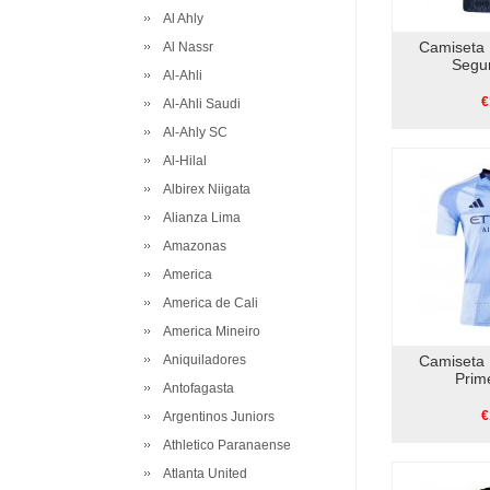
Al Ahly
Camiseta 
Al Nassr
Segu
Al-Ahli
€
Al-Ahli Saudi
Al-Ahly SC
Al-Hilal
Albirex Niigata
Alianza Lima
Amazonas
America
America de Cali
America Mineiro
Aniquiladores
Camiseta 
Prim
Antofagasta
€
Argentinos Juniors
Athletico Paranaense
Atlanta United