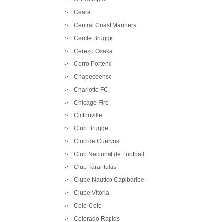
Ceara
Central Coast Mariners
Cercle Brugge
Cerezo Osaka
Cerro Porteno
Chapecoense
Charlotte FC
Chicago Fire
Cliftonville
Club Brugge
Club de Cuervos
Club Nacional de Football
Club Tarantulas
Clube Nautico Capibaribe
Clube Vitoria
Colo-Colo
Colorado Rapids