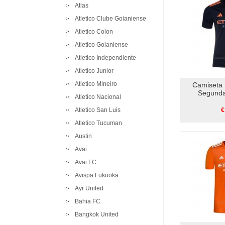
Atlas
Atletico Clube Goianiense
Atletico Colon
Atletico Goianiense
Atletico Independiente
Atletico Junior
Atletico Mineiro
Camiseta 
Segunda
Atletico Nacional
Atletico San Luis
€
Atletico Tucuman
Austin
Avai
Avai FC
Avispa Fukuoka
Ayr United
Bahia FC
Bangkok United