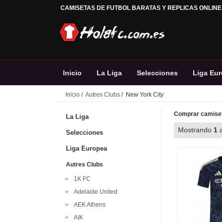
CAMISETAS DE FUTBOL BARATAS Y REPLICAS ONLINE
Inicio
La Liga
Selecciones
Liga Eu
Inicio
/
Autres Clubs
/ New York City
Comprar camiset
La Liga
Mostrando
1
Selecciones
Liga Europea
Autres Clubs
1K FC
Adelaide United
AEK Athens
AIK