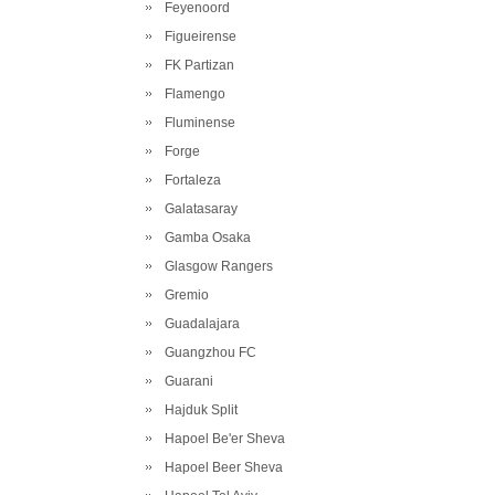
Feyenoord
Figueirense
FK Partizan
Flamengo
Fluminense
Forge
Fortaleza
Galatasaray
Gamba Osaka
Glasgow Rangers
Gremio
Guadalajara
Guangzhou FC
Guarani
Hajduk Split
Hapoel Be'er Sheva
Hapoel Beer Sheva