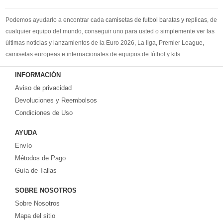
Podemos ayudarlo a encontrar cada
camisetas de futbol baratas y replicas
, de
cualquier equipo del mundo, conseguir uno para usted o simplemente ver las
últimas noticias y lanzamientos de la Euro 2026, La liga, Premier League,
camisetas europeas e internacionales de equipos de fútbol y kits.
Compre
camisetas de futbol baratas
en la tienda deportiva más grande de
INFORMACIÓN
Europa. ¡Grandes ofertas en todas las camisetas del club de fútbol, ​​kits
Aviso de privacidad
europeos e internacionales, todo a los precios más bajos!
Compre nuestra gran selección de
Devoluciones y Reembolsos
camisetas de futbol tailandia
, ​​Pantalones,
equipaciones, camisetas y un portero a partir de €17.6. Diseños de fútbol
Condiciones de Uso
únicos. Envío rápido y envío gratuito en pedidos superiores a €99.
AYUDA
Envío
Métodos de Pago
Guía de Tallas
SOBRE NOSOTROS
Sobre Nosotros
Mapa del sitio