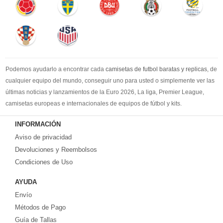
Podemos ayudarlo a encontrar cada
camisetas de futbol baratas y replicas
, de
cualquier equipo del mundo, conseguir uno para usted o simplemente ver las
últimas noticias y lanzamientos de la Euro 2026, La liga, Premier League,
camisetas europeas e internacionales de equipos de fútbol y kits.
Compre
camisetas de futbol baratas
en la tienda deportiva más grande de
INFORMACIÓN
Europa. ¡Grandes ofertas en todas las camisetas del club de fútbol, ​​kits
Aviso de privacidad
europeos e internacionales, todo a los precios más bajos!
Compre nuestra gran selección de
Devoluciones y Reembolsos
camisetas de futbol tailandia
, ​​Pantalones,
equipaciones, camisetas y un portero a partir de €17.6. Diseños de fútbol
Condiciones de Uso
únicos. Envío rápido y envío gratuito en pedidos superiores a €99.
AYUDA
Envío
Métodos de Pago
Guía de Tallas